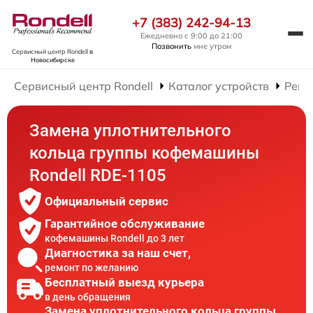
+7 (383) 242-94-13
Ежедневно с 9:00 до 21:00
Позвонить
мне утром
Сервисный центр Rondell
в
Новосибирске
Сервисный центр Rondell
Каталог устройств
Ремо
Замена уплотнительного
кольца группы кофемашины
Rondell RDE-1105
Официальный сервис
Гарантийное обслуживание
кофемашины Rondell до 3 лет
Диагностика за наш счет,
ремонт по желанию
Бесплатный выезд курьера
в день обращения
Замена уплотнительного кольца группы